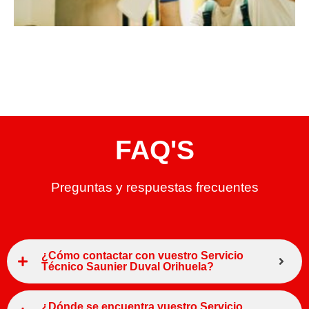
FAQ'S
Preguntas y respuestas frecuentes
¿Cómo contactar con vuestro Servicio
Técnico Saunier Duval Orihuela?
¿Dónde se encuentra vuestro Servicio